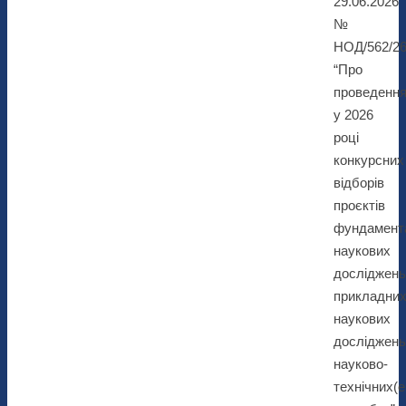
29.06.2026
№
НОД/562/2
“Про
проведенн
у 2026
році
конкурсних
відборів
проєктів
фундамент
наукових
досліджень
прикладни
наукових
досліджень
науково-
технічних(