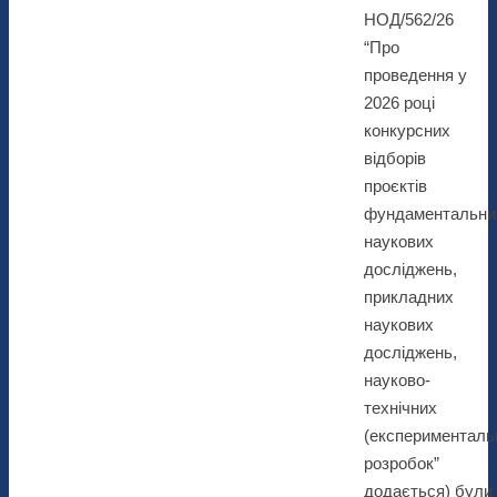
НОД/562/26
“Про
проведення у
2026 році
конкурсних
відборів
проєктів
фундаментальни
наукових
досліджень,
прикладних
наукових
досліджень,
науково-
технічних
(експерименталь
розробок”
додається) були