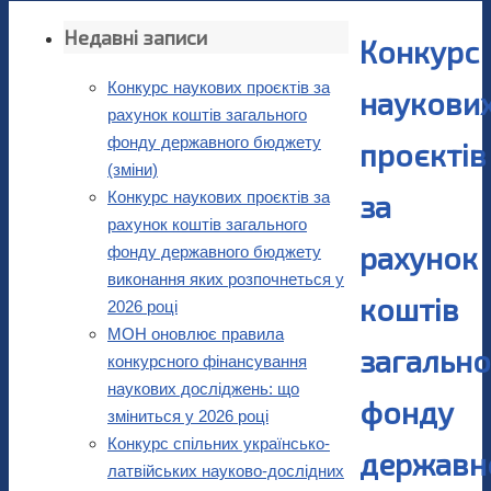
Недавні записи
Конкурс
Конкурс наукових проєктів за
наукови
рахунок коштів загального
фонду державного бюджету
проєктів
(зміни)
Конкурс наукових проєктів за
за
рахунок коштів загального
рахунок
фонду державного бюджету
виконання яких розпочнеться у
коштів
2026 році
МОН оновлює правила
загально
конкурсного фінансування
наукових досліджень: що
фонду
зміниться у 2026 році
Конкурс спільних українсько-
державн
латвійських науково-дослідних