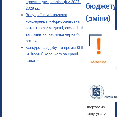
проєктів для реалізації у 2027-
бюджету
2028 рр.
Всеукраїнська наукова
(зміни)
конференція «Чорнобильська
катастрофа: медичні, екологічні
та соціальні наслідки через 40
років»
Конкурс на здобуття премій КПІ
ім. Ігоря Сікорського за кращі
видання
Звертаємо
вашу увагу,