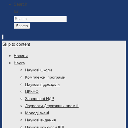
Search
for:
Search
Skip to content
Новини
Наука
Наукові школи
Комплексні програми
Наукові підрозділи
ЦККНО
Завершені НДР
Лауреати Державних премій
Молоді вчені
Наукові видання
Наукові конкурси КПІ