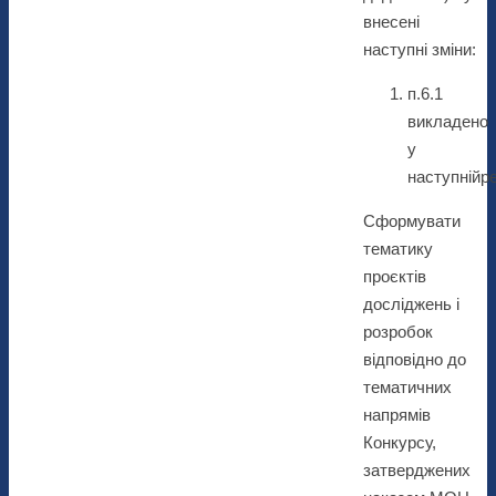
внесені
наступні зміни:
п.6.1
викладено
у
наступнійре
Сформувати
тематику
проєктів
досліджень і
розробок
відповідно до
тематичних
напрямів
Конкурсу,
затверджених