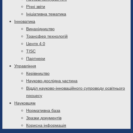
Річні звіти
Ініціативна тематика
Інноватика
Винахідництво
Трансфер технологій
Центр 4.0
TISC
Партнери
Управління
Керівництво
Науково-дослідна частина
Відділ науково-інноваційного супроводу освітнього
процесу
Науковцям
Нормативна база
Зразки документів
Корисна інформація