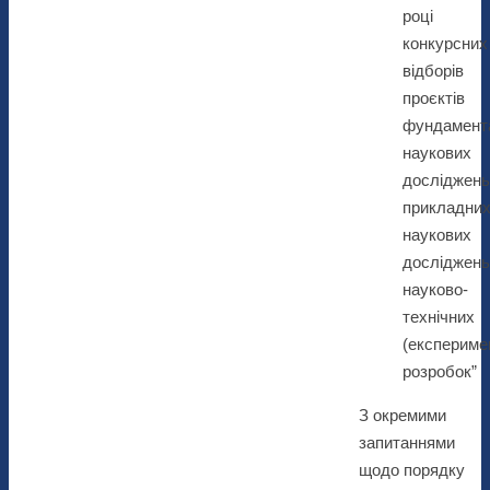
році
конкурсних
відборів
проєктів
фундамент
наукових
досліджень
прикладни
наукових
досліджень
науково-
технічних
(експериме
розробок”
З окремими
запитаннями
щодо порядку