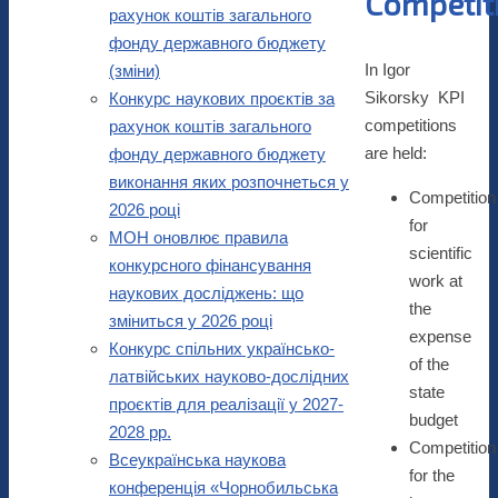
Competit
рахунок коштів загального
фонду державного бюджету
In Igor
(зміни)
Sikorsky KPI
Конкурс наукових проєктів за
competitions
рахунок коштів загального
are held:
фонду державного бюджету
виконання яких розпочнеться у
Competition
2026 році
for
МОН оновлює правила
scientific
конкурсного фінансування
work at
наукових досліджень: що
the
зміниться у 2026 році
expense
Конкурс спільних українсько-
of the
латвійських науково-дослідних
state
проєктів для реалізації у 2027-
budget
2028 рр.
Competition
Всеукраїнська наукова
for the
конференція «Чорнобильська