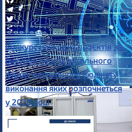
Facebook
Telegram
Twitter
Share
Конкурс наукових проєктів за
рахунок коштів загального
фонду державного бюджету
виконання яких розпочнеться
у 2026 році