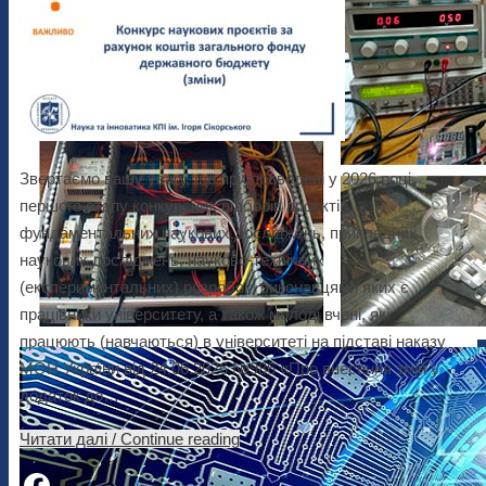
Звертаємо вашу увагу, що при проведені у 2026 році
першого етапу конкурсних відборів проєктів
фундаментальних наукових досліджень, прикладних
наукових досліджень, науково-технічних
(експериментальних) розробок, виконавцями яких є
працівники університету, а також молоді вчені, які
працюють (навчаються) в університеті на підставі наказу
МОН України від 24.06.2026 №986 «Про внесення змін у
додаток до…
Читати далі / Continue reading