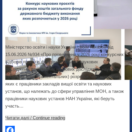
Міністерство освіти і науки України своїм наказом від
15.06.2026 №934 «Про проведення y 2026 poці конкурсних
відборiв проєктів фундаментальних наукових
досліджень, прикладних наукових досліджень, науково-
технічних (експериментальних) розробок, виконавцями
яких є працівники закладів вищої освіти та наукових
установ, що належать до сфери управління МОН, а також
працівники наукових установ НАН України, які беруть
участь…
Читати далі / Continue reading