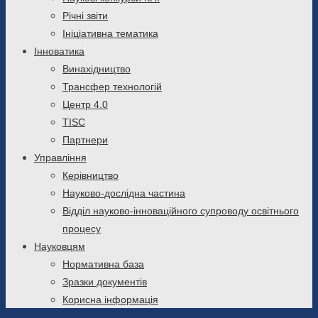
Річні звіти
Ініціативна тематика
Інноватика
Винахідництво
Трансфер технологій
Центр 4.0
TISC
Партнери
Управління
Керівництво
Науково-дослідна частина
Відділ науково-інноваційного супроводу освітнього
процесу
Науковцям
Нормативна база
Зразки документів
Корисна інформація