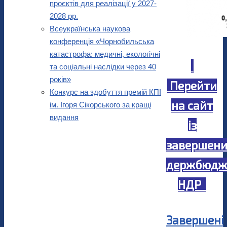
проєктів для реалізації у 2027-
2028 рр.
Всеукраїнська наукова
конференція «Чорнобильська
катастрофа: медичні, екологічні
та соціальні наслідки через 40
років»
Перейти
Конкурс на здобуття премій КПІ
на сайт
ім. Ігоря Сікорського за кращі
видання
із
завершен
держбюдж
НДР
Завершені