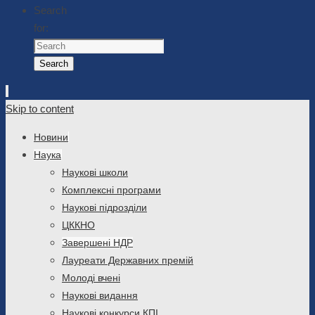
Search
for:
Search
Skip to content
Новини
Наука
Наукові школи
Комплексні програми
Наукові підрозділи
ЦККНО
Завершені НДР
Лауреати Державних премій
Молоді вчені
Наукові видання
Наукові конкурси КПІ