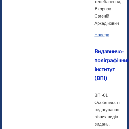
телебачення,
Якорнов
Євгеній
Аркадійович
Наверх
Видавничо-
поліграфічни
інститут
(ВПІ)
ВПІ-01
Особливості
редагування
різних видів
видань,