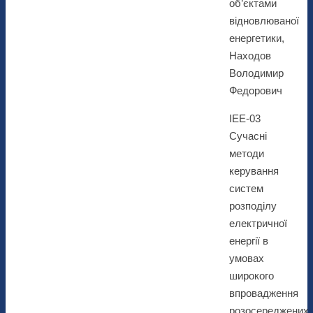
об’єктами
відновлюваної
енергетики,
Находов
Володимир
Федорович
ІЕЕ-03
Сучасні
методи
керування
систем
розподілу
електричної
енергії в
умовах
широкого
впровадження
розосереджених