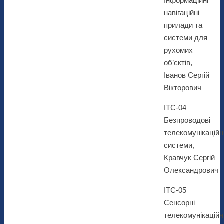
Інформаційні
навігаційні
прилади та
системи для
рухомих
об’єктів,
Іванов Сергій
Вікторович
ІТС-04
Безпроводові
телекомунікаційн
системи,
Кравчук Сергій
Олександрович
ІТС-05
Сенсорні
телекомунікаційн