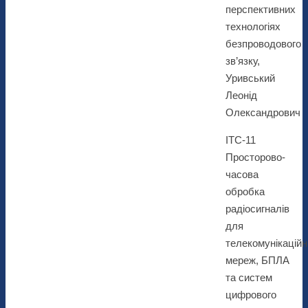
перспективних
технологіях
безпроводового
зв’язку,
Уривський
Леонід
Олександрович
ІТС-11
Просторово-
часова
обробка
радіосигналів
для
телекомунікаційн
мереж, БПЛА
та систем
цифрового