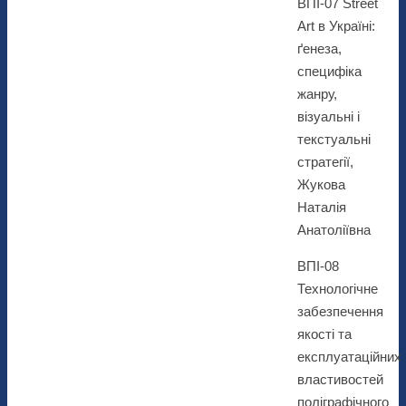
ВПІ-07 Street
Art в Україні:
ґенеза,
специфіка
жанру,
візуальні і
текстуальні
стратегії,
Жукова
Наталія
Анатоліївна
ВПІ-08
Технологічне
забезпечення
якості та
експлуатаційних
властивостей
поліграфічного