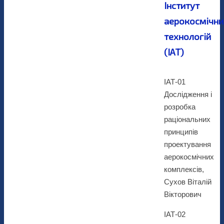
Інститут
аерокосмічни
технологій
(ІАТ)
ІАТ-01
Дослідження і
розробка
раціональних
принципів
проектування
аерокосмічних
комплексів,
Сухов Віталій
Вікторович
ІАТ-02