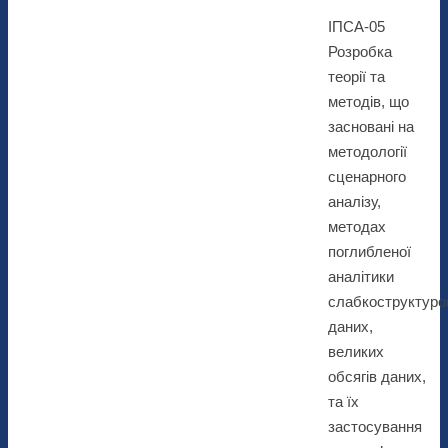
ІПСА-05
Розробка
теорії та
методів, що
засновані на
методології
сценарного
аналізу,
методах
поглибленої
аналітики
слабкоструктуро
даних,
великих
обсягів даних,
та їх
застосування