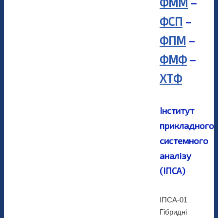
ФММ
–
ФСП
–
ФПМ
–
ФМФ
–
ХТФ
Інститут
прикладного
системного
аналiзу
(ІПСА)
ІПСА-01
Гібридні