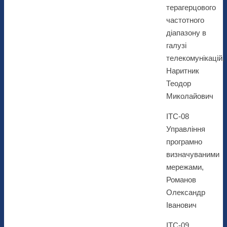
терагерцового
частотного
діапазону в
галузі
телекомунікацій,
Наритник
Теодор
Миколайович
ІТС-08
Управління
програмно
визначуваними
мережами,
Романов
Олександр
Іванович
ІТС-09