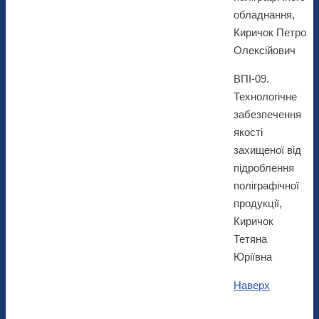
обладнання,
Киричок Петро
Олексійович
ВПІ-09.
Технологічне
забезпечення
якості
захищеної від
підроблення
поліграфічної
продукції,
Киричок
Тетяна
Юріївна
Наверх