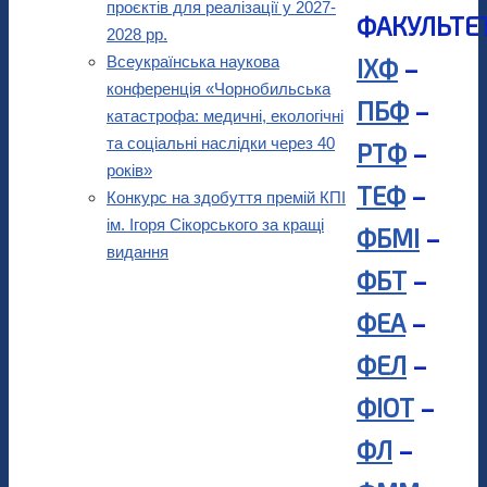
проєктів для реалізації у 2027-
ФАКУЛЬТЕ
2028 рр.
Всеукраїнська наукова
ІХФ
–
конференція «Чорнобильська
ПБФ
–
катастрофа: медичні, екологічні
та соціальні наслідки через 40
РТФ
–
років»
ТЕФ
–
Конкурс на здобуття премій КПІ
ім. Ігоря Сікорського за кращі
ФБМІ
–
видання
ФБТ
–
ФЕА
–
ФЕЛ
–
ФІОТ
–
ФЛ
–