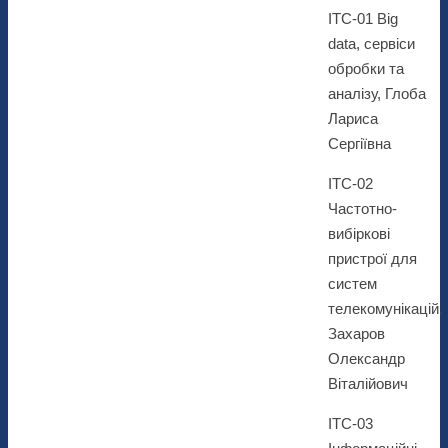
ІТС-01 Big
data, сервіси
обробки та
аналізу, Глоба
Лариса
Сергіївна
ІТС-02
Частотно-
вибіркові
пристрої для
систем
телекомунікацій,
Захаров
Олександр
Віталійович
ІТС-03