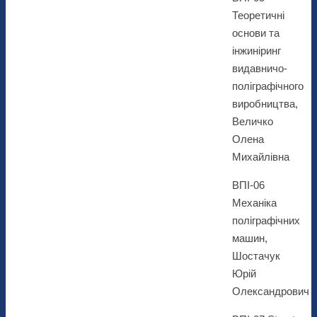
Теоретичні
основи та
інжиніринг
видавничо-
поліграфічного
виробництва,
Величко
Олена
Михайлівна
ВПІ-06
Механіка
поліграфічних
машин,
Шостачук
Юрій
Олександрович