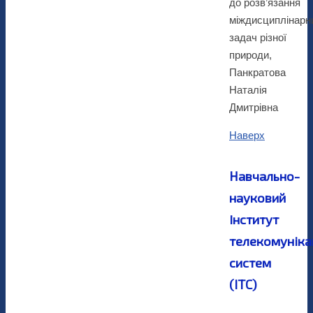
до розв’язання
міждисциплінарн
задач різної
природи,
Панкратова
Наталія
Дмитрівна
Наверх
Навчально-
науковий
Iнститут
телекомунiка
систем
(ІТС)