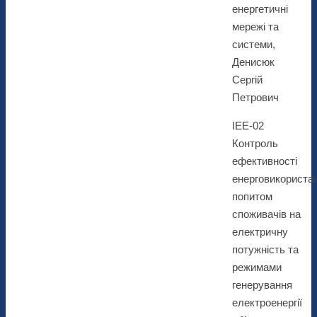
енергетичні
мережі та
системи,
Денисюк
Сергій
Петрович
ІЕЕ-02
Контроль
ефективності
енерговикориста
попитом
споживачів на
електричну
потужність та
режимами
генерування
електроенергії