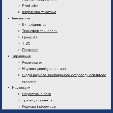
Річні звіти
Ініціативна тематика
Інноватика
Винахідництво
Трансфер технологій
Центр 4.0
TISC
Партнери
Управління
Керівництво
Науково-дослідна частина
Відділ науково-інноваційного супроводу освітнього
процесу
Науковцям
Нормативна база
Зразки документів
Корисна інформація