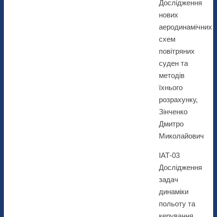
Дослідження
нових
аеродинамічних
схем
повітряних
суден та
методів
їхнього
розрахунку,
Зінченко
Дмитро
Миколайович
ІАТ-03
Дослідження
задач
динаміки
польоту та
керування