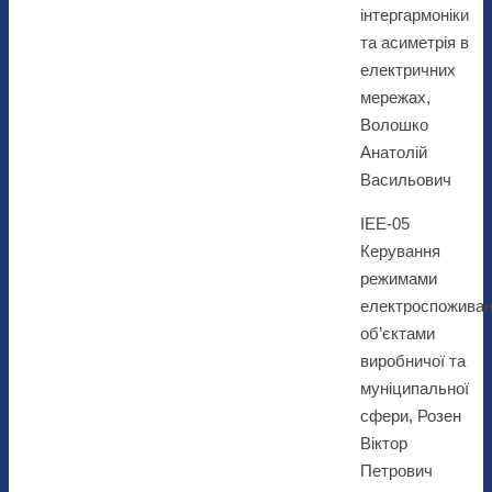
інтергармоніки
та асиметрія в
електричних
мережах,
Волошко
Анатолій
Васильович
ІЕЕ-05
Керування
режимами
електроспожива
об’єктами
виробничої та
муніципальної
сфери, Розен
Віктор
Петрович