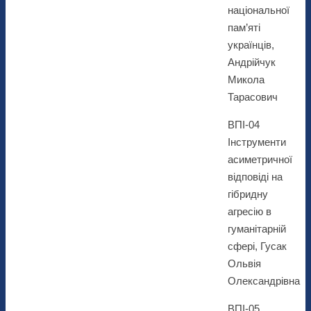
національної
пам’яті
українців,
Андрійчук
Микола
Тарасович
ВПІ-04
Інструменти
асиметричної
відповіді на
гібридну
агресію в
гуманітарній
сфері, Гусак
Ольвія
Олександрівна
ВПІ-05