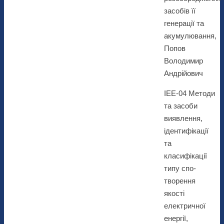
засобів її
генерації та
акумулювання,
Попов
Володимир
Андрійович
ІЕЕ-04 Методи
та засоби
виявлення,
ідентифікації
та
класифікації
типу спо-
творення
якості
електричної
енергії,