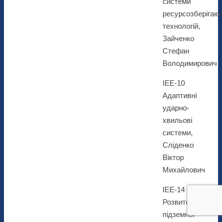
системи
ресурсозберігаю
технологій,
Зайченко
Стефан
Володимирович
ІЕЕ-10
Адаптивні
ударно-
хвильові
системи,
Сліденко
Віктор
Михайлович
ІЕЕ-14
Розвиток
підземної