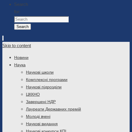
Search
for:
Search
Skip to content
Новини
Наука
Наукові школи
Комплексні програми
Наукові підрозділи
ЦККНО
Завершені НДР
Лауреати Державних премій
Молоді вчені
Наукові видання
Наукові конкурси КПІ