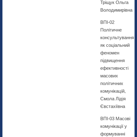
Тріщук Ольга
Володимирівна
ВПІ-02
Політичне
консультування
як соціальний
феномен
підвищення
ефективності
масових
політичних
комунікацій,
Смола Лідія
Євстахіївна
ВПІ-03 Масові
комунікації у
формуванні