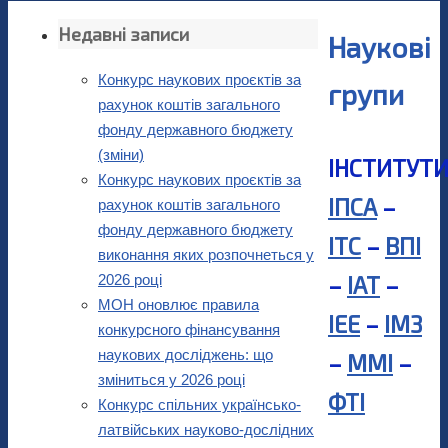
Недавні записи
Наукові
Конкурс наукових проєктів за
групи
рахунок коштів загального
фонду державного бюджету
(зміни)
ІНСТИТУТИ
Конкурс наукових проєктів за
ІПСА
–
рахунок коштів загального
фонду державного бюджету
ІТС
–
ВПІ
виконання яких розпочнеться у
2026 році
–
ІАТ
–
МОН оновлює правила
ІЕЕ
–
ІМЗ
конкурсного фінансування
наукових досліджень: що
–
ММІ
–
зміниться у 2026 році
ФТІ
Конкурс спільних українсько-
латвійських науково-дослідних