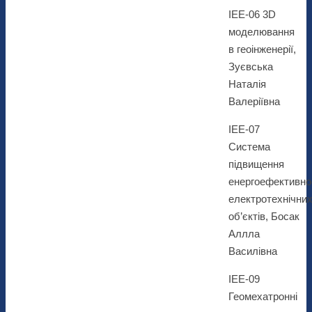
ІЕЕ-06 3D
моделювання
в геоінженерії,
Зуєвська
Наталія
Валеріївна
ІЕЕ-07
Система
підвищення
енергоефективно
електротехнічни
об’єктів, Босак
Аллла
Василівна
ІЕЕ-09
Геомехатронні