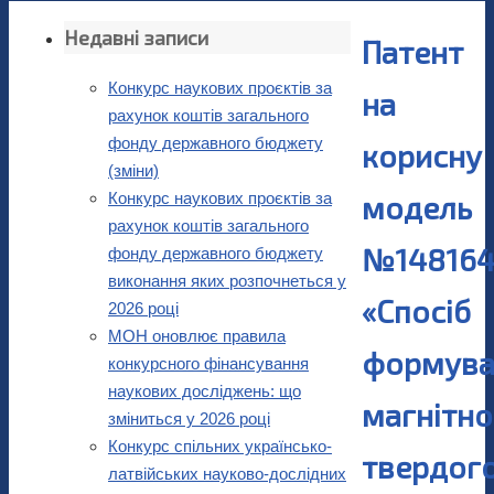
Недавні записи
Патент
Конкурс наукових проєктів за
на
рахунок коштів загального
фонду державного бюджету
корисну
(зміни)
Конкурс наукових проєктів за
модель
рахунок коштів загального
№14816
фонду державного бюджету
виконання яких розпочнеться у
«Спосіб
2026 році
МОН оновлює правила
формува
конкурсного фінансування
наукових досліджень: що
магнітно
зміниться у 2026 році
Конкурс спільних українсько-
твердог
латвійських науково-дослідних