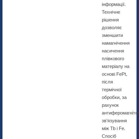
інформації.
Технічне
рішення
дозволяє
зменшити
намагнічення
насичення
плівкового
матеріалу на
основі FePt,
після
термічної
обробки, за
рахунок
антиферомагнітн
зв’язування
між Tb і Fe.
Спосіб