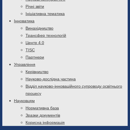
Річні звіти
Ініціативна тематика
Інноватика
Винахідництво
Трансфер технологій
Центр 4.0
TISC
Партнери
Управління
Керівництво
Науково-дослідна частина
Відділ науково-інноваційного супроводу освітнього
процесу
Науковцям
Нормативна база
Зразки документів
Корисна інформація