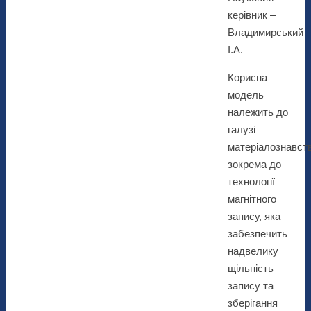
керівник –
Владимирський
І.А.
Корисна
модель
належить до
галузі
матеріалознавств
зокрема до
технології
магнітного
запису, яка
забезпечить
надвелику
щільність
запису та
зберігання