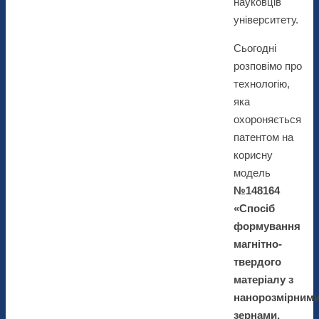
науковців
університету.
Сьогодні
розповімо про
технологію,
яка
охороняється
патентом на
корисну
модель
№148164
«Спосіб
формування
магнітно-
твердого
матеріалу з
нанорозмірним
зернами,