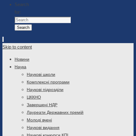
Search
for:
Search
Skip to content
Новини
Наука
Наукові школи
Комплексні програми
Наукові підрозділи
ЦККНО
Завершені НДР
Лауреати Державних премій
Молоді вчені
Наукові видання
Наукові конкурси КПІ