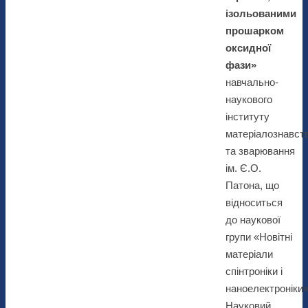
ізольованими
прошарком
оксидної
фази»
навчально-
наукового
інституту
матеріалознавст
та зварювання
ім. Є.О.
Патона, що
відноситься
до наукової
групи «Новітні
матеріали
спінтроніки і
наноелектроніки»
Науковий