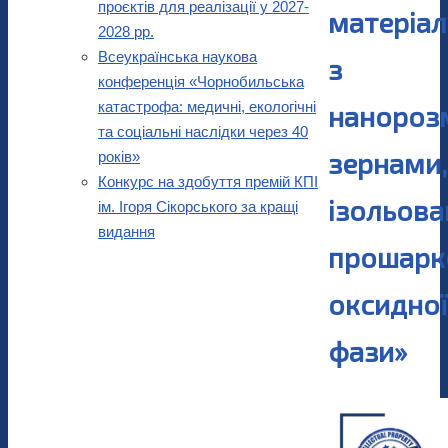
проєктів для реалізації у 2027-
матеріал
2028 рр.
Всеукраїнська наукова
з
конференція «Чорнобильська
катастрофа: медичні, екологічні
нанороз
та соціальні наслідки через 40
зернами,
років»
Конкурс на здобуття премій КПІ
ізольов
ім. Ігоря Сікорського за кращі
видання
прошар
оксидної
фази»