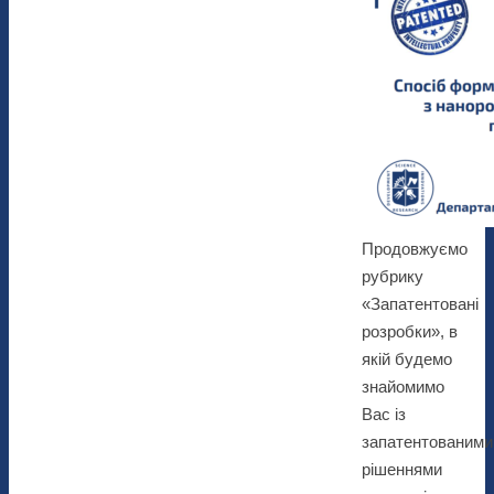
Продовжуємо
рубрику
«Запатентовані
розробки», в
якій будемо
знайомимо
Вас із
запатентованими
рішеннями