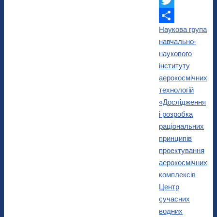
Twitter
Наукова група
Поділитися
навчально-
наукового
інституту
аерокосмічних
технологій
«Дослідження
і розробка
раціональних
принципів
проектування
аерокосмічних
комплексів
Центр
сучасних
водних